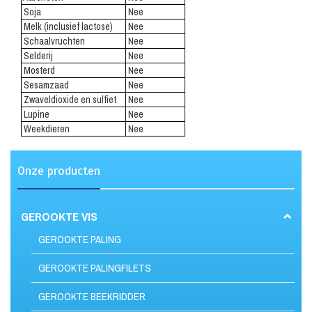
Soja
Nee
Melk (inclusief lactose)
Nee
Schaalvruchten
Nee
Selderij
Nee
Mosterd
Nee
Sesamzaad
Nee
Zwaveldioxide en sulfiet
Nee
Lupine
Nee
Weekdieren
Nee
Onze producten
GEROOKTE VIS
GEROOKTE PALING
GEROOKTE PALINGFILETS
GEROOKTE BEEKRIDDER