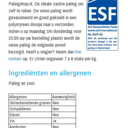
Palingshop.nl. De ideale zachte paling om
zelf te roken. De verse paling wordt
gevacumeerd en goed gekoeld in een
polystyreen doosje naar u verzonden.
Indien u op maandag t/m donderdag voor
23.59 uur uw bestelling plaatst wordt de
verse paling de volgende avond
bezorgd. Heeft u vragen? Neem dan
hier
contact
op. Er zitten ongeveer 7 a 8 stuks per kg.
Ingrediënten en allergenen
Paling en zout.
Allergenen
Aanwezigheid
.
Glutenbevattende granen
.
Nee
Schaaldieren
Nee
Eieren
Nee
Vis
Ja
Aardnoten
Nee