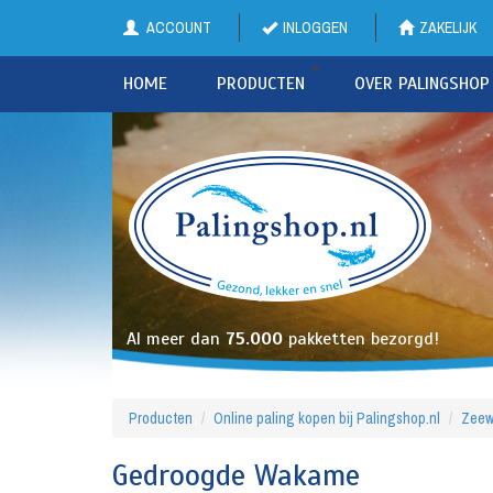
ACCOUNT
INLOGGEN
ZAKELIJK
HOME
PRODUCTEN
OVER PALINGSHOP
Al meer dan
75.000
pakketten bezorgd!
Producten
Online paling kopen bij Palingshop.nl
Zeew
Gedroogde Wakame