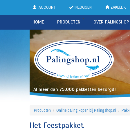
ACCOUNT
INLOGGEN
ZAKELIJK
HOME
PRODUCTEN
OVER PALINGSHOP
Al meer dan
75.000
pakketten bezorgd!
Producten
Online paling kopen bij Palingshop.nl
Pakk
Het Feestpakket