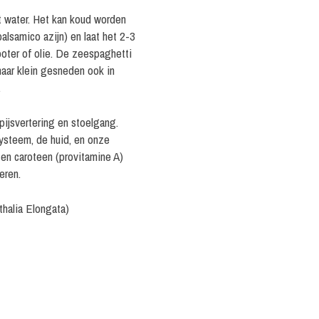
t water. Het kan koud worden
alsamico azijn) en laat het 2-3
oter of olie. De zeespaghetti
 maar klein gesneden ook in
.
ijsvertering en stoelgang.
systeem, de huid, en onze
en caroteen (provitamine A)
eren.
halia Elongata)