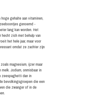
 hoge gehalte aan vitaminen,
l zeeboontjes genoemd -
meter lang kan worden. Het
r hecht zich met behulp van
oeit het hele jaar, maar voor
eressant omdat ze zachter zijn
 zoals magnesium, ijzer maar
n melk. Jodium, onmisbaar in
n zeespaghetti dan in
lde bevolkingsgroepen die een
wen die zwanger of in de
nen.