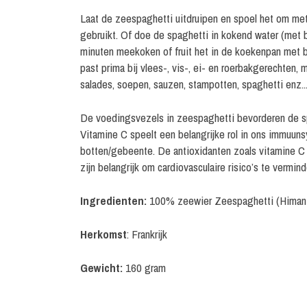
Laat de zeespaghetti uitdruipen en spoel het om me
gebruikt. Of doe de spaghetti in kokend water (met b
minuten meekoken of fruit het in de koekenpan met b
past prima bij vlees-, vis-, ei- en roerbakgerechten,
salades, soepen, sauzen, stampotten, spaghetti enz..
De voedingsvezels in zeespaghetti bevorderen de sp
Vitamine C speelt een belangrijke rol in ons immuun
botten/gebeente. De antioxidanten zoals vitamine C 
zijn belangrijk om cardiovasculaire risico’s te vermind
Ingredienten:
100% zeewier Zeespaghetti (Himant
Herkomst
: Frankrijk
Gewicht:
160 gram