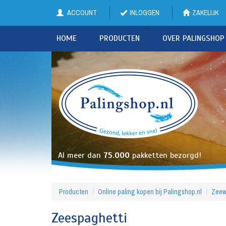
ACCOUNT
INLOGGEN
ZAKELIJK
HOME
PRODUCTEN
OVER PALINGSHOP
Al meer dan
75.000
pakketten bezorgd!
Producten
Online paling kopen bij Palingshop.nl
Zeew
Zeespaghetti