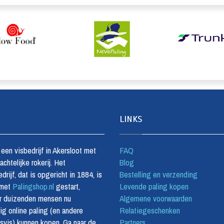
LINKS
s een visbedrijf in Akersloot met
FAQ
chtelijke rokerij. Het
Blog
drijf, dat is opgericht in 1884, is
Bestelling en verzending
 met
Palingshop.nl
gestart,
Levende paling kopen
r duizenden mensen nu
Algemene voorwaarden
g online paling (en andere
Relatiegeschenken
tsvis) kunnen kopen. Ga naar de
Partners