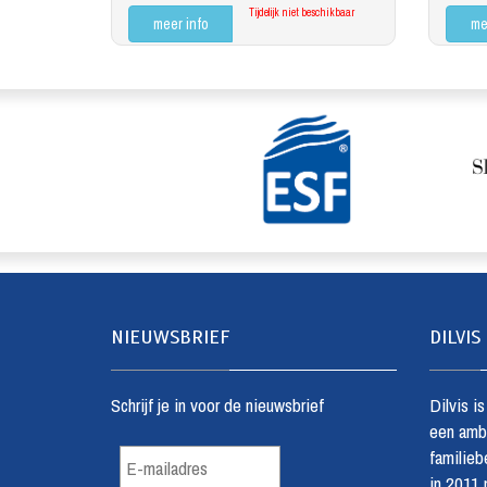
Tijdelijk niet beschikbaar
meer info
me
NIEUWSBRIEF
DILVIS
Schrijf je in voor de nieuwsbrief
Dilvis i
een amba
familiebe
in 2011