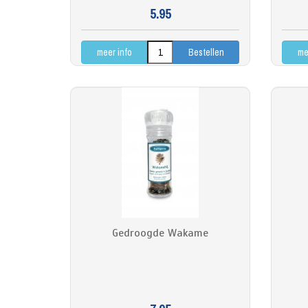
5.95
meer info
me
Gedroogde Wakame