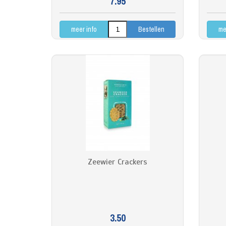
7.95
meer info
me
Zeewier Crackers
3.50