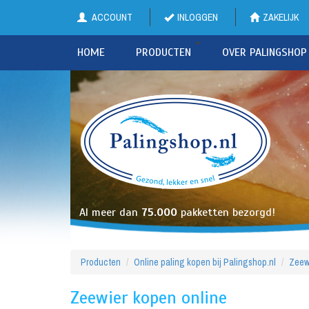
ACCOUNT
INLOGGEN
ZAKELIJK
HOME
PRODUCTEN
OVER PALINGSHOP
Al meer dan
75.000
pakketten bezorgd!
Producten
Online paling kopen bij Palingshop.nl
Zeew
Zeewier kopen online