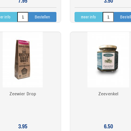
7.95
3.50
er info
meer info
Zeewier Drop
Zeevenkel
3.95
6.50