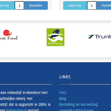
er info
meer info
LINKS
s een visbedrijf in Akersloot met
FAQ
chtelijke rokerij. Het
Blog
drijf, dat is opgericht in 1884, is
Bestelling en verzending
 met
Palingshop.nl
gestart,
Levende paling kopen