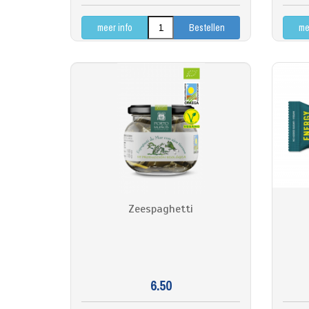
meer info
me
Zeespaghetti
6.50