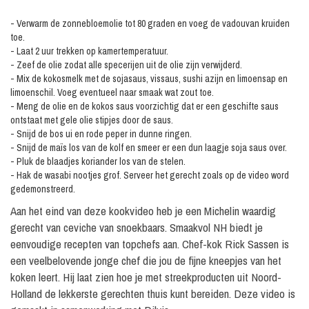
- Verwarm de zonnebloemolie tot 80 graden en voeg de vadouvan kruiden
toe.
- Laat 2 uur trekken op kamertemperatuur.
- Zeef de olie zodat alle specerijen uit de olie zijn verwijderd.
- Mix de kokosmelk met de sojasaus, vissaus, sushi azijn en limoensap en
limoenschil. Voeg eventueel naar smaak wat zout toe.
- Meng de olie en de kokos saus voorzichtig dat er een geschifte saus
ontstaat met gele olie stipjes door de saus.
- Snijd de bos ui en rode peper in dunne ringen.
- Snijd de maïs los van de kolf en smeer er een dun laagje soja saus over.
- Pluk de blaadjes koriander los van de stelen.
- Hak de wasabi nootjes grof. Serveer het gerecht zoals op de video word
gedemonstreerd.
Aan het eind van deze kookvideo heb je een Michelin waardig
gerecht van ceviche van snoekbaars. Smaakvol NH biedt je
eenvoudige recepten van topchefs aan. Chef-kok Rick Sassen is
een veelbelovende jonge chef die jou de fijne kneepjes van het
koken leert. Hij laat zien hoe je met streekproducten uit Noord-
Holland de lekkerste gerechten thuis kunt bereiden. Deze video is