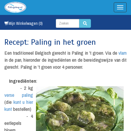
Mijn Winkelwagen (0)
Recept: Paling in het groen
Een traditioneel Belgisch gerecht is Paling in 't groen. Via de
vlam
in de pan, hieronder de ingrediënten en de bereidingswijze van dit
gerecht. Paling in 't groen voor 4 personen:
Ingrediënten
:
- 2 kg
verse paling
(die
kunt u hier
kunt
bestellen)
- 4
eetlepels
bloem