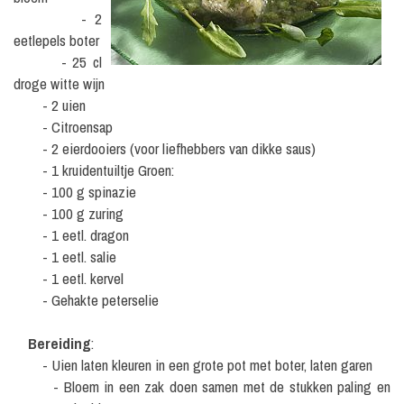
- 2
eetlepels boter
- 25 cl
droge witte wijn
- 2 uien
- Citroensap
- 2 eierdooiers (voor liefhebbers van dikke saus)
- 1 kruidentuiltje Groen:
- 100 g spinazie
- 100 g zuring
- 1 eetl. dragon
- 1 eetl. salie
- 1 eetl. kervel
- Gehakte peterselie
Bereiding
:
- Uien laten kleuren in een grote pot met boter, laten garen
- Bloem in een zak doen samen met de stukken paling en