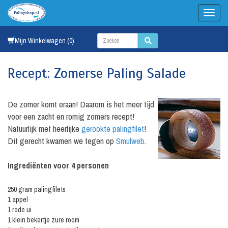
Mijn Winkelwagen (0)
Recept: Zomerse Paling Salade
De zomer komt eraan! Daarom is het meer tijd
voor een zacht en romig zomers recept!
Natuurlijk met heerlijke
gerookte palingfilet
!
Dit gerecht kwamen we tegen op
Smulweb
.
Ingrediënten voor 4 personen
250 gram palingfilets
1 appel
1 rode ui
1 klein bekertje zure room