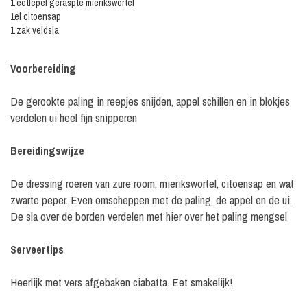
1 eetlepel geraspte mierikswortel
1el citoensap
1 zak veldsla
Voorbereiding
De gerookte paling in reepjes snijden, appel schillen en in blokjes
verdelen ui heel fijn snipperen
Bereidingswijze
De dressing roeren van zure room, mierikswortel, citoensap en wat
zwarte peper. Even omscheppen met de paling, de appel en de ui.
De sla over de borden verdelen met hier over het paling mengsel
Serveertips
Heerlijk met vers afgebaken ciabatta. Eet smakelijk!