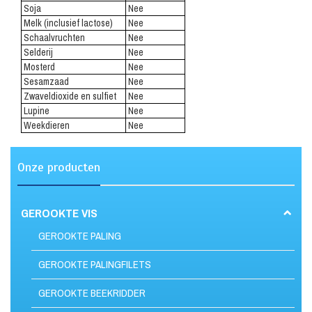
Soja
Nee
Melk (inclusief lactose)
Nee
Schaalvruchten
Nee
Selderij
Nee
Mosterd
Nee
Sesamzaad
Nee
Zwaveldioxide en sulfiet
Nee
Lupine
Nee
Weekdieren
Nee
Onze producten
GEROOKTE VIS
GEROOKTE PALING
GEROOKTE PALINGFILETS
GEROOKTE BEEKRIDDER