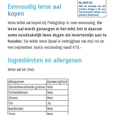
Eenvoudig Ierse
aal
kopen
Ierse wilde aal kopen bij Palingshop is zeer eenvoudig.
De
ierse aal wordt gevangen in het wild, het is daarom
soms noodzakelijk twee dagen als levertermijn aan te
houden.
De wilde Ierse lijnaal is verkrijgbaar van mei tot en
met september. Gratis verzending vanaf €70,-.
Ingrediënten en allergenen
Ierse aal en zout.
Allergenen
Aanwezigheid
.
Glutenbevattende granen
.
Nee
Schaaldieren
Nee
Eieren
Nee
Vis
Ja
Aardnoten
Nee
Soja
Nee