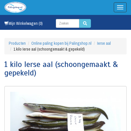
Mijn Winkelwagen (0)
Producten
Online paling kopen bij Palingshop.nl
Ierse aal
1 kilo Ierse aal (schoongemaakt & gepekeld)
1 kilo Ierse aal (schoongemaakt &
gepekeld)