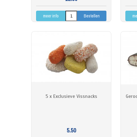
meer info
me
5 x Exclusieve Vissnacks
Gero
5.50