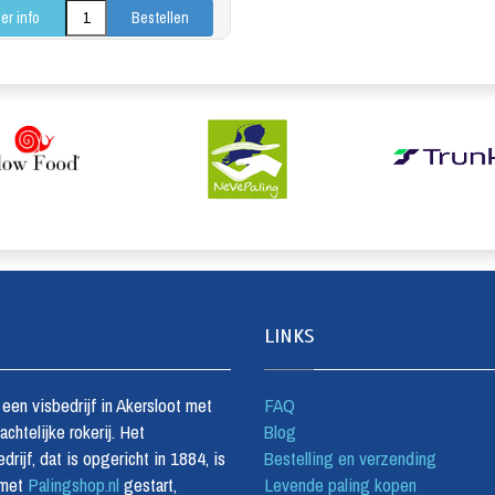
er info
LINKS
s een visbedrijf in Akersloot met
FAQ
chtelijke rokerij. Het
Blog
drijf, dat is opgericht in 1884, is
Bestelling en verzending
 met
Palingshop.nl
gestart,
Levende paling kopen