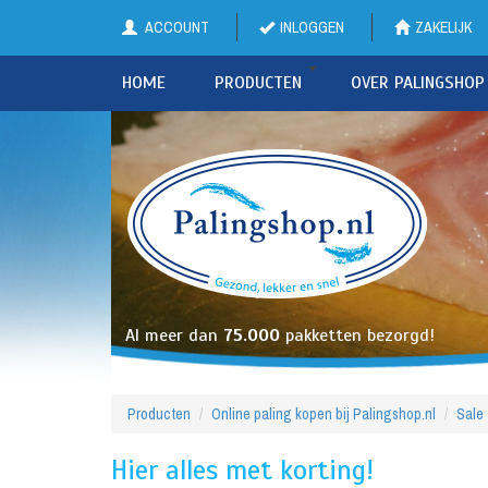
ACCOUNT
INLOGGEN
ZAKELIJK
HOME
PRODUCTEN
OVER PALINGSHOP
Al meer dan
75.000
pakketten bezorgd!
Producten
Online paling kopen bij Palingshop.nl
Sale
Hier alles met korting!