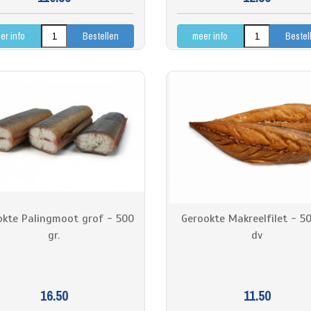
er info
meer info
okte Palingmoot grof - 500
Gerookte Makreelfilet - 50
gr.
dv
16.50
11.50