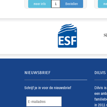
meer info
me
NIEUWSBRIEF
DILVIS
Schrijf je in voor de nieuwsbrief
Dilvis i
een amba
familiebe
in 2011