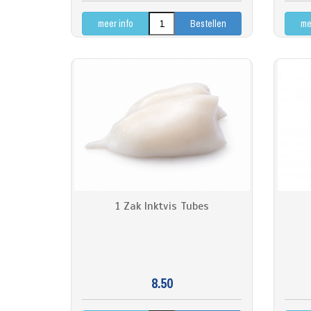
meer info
me
1 Zak Inktvis Tubes
8.50