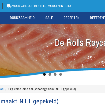
VOOR 23.59 UUR BESTELD, MORGEN IN HUIS!
DUURZAAMHEID
SALE
RECEPTEN
REFEREN
De Rolls Royce
 aal
3 kg verse Ierse aal (schoongemaakt NIET gepekeld)
emaakt NIET gepekeld)