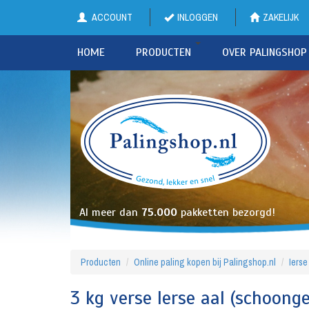
ACCOUNT
INLOGGEN
ZAKELIJK
HOME
PRODUCTEN
OVER PALINGSHOP
Al meer dan
75.000
pakketten bezorgd!
Producten
Online paling kopen bij Palingshop.nl
Ierse
3 kg verse Ierse aal (schoong