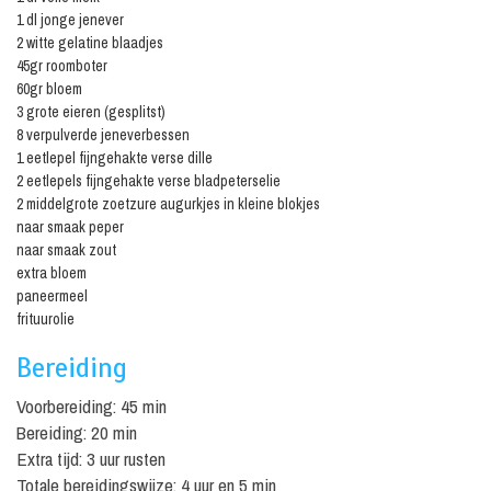
1 dl jonge jenever
2 witte gelatine blaadjes
45gr roomboter
60gr bloem
3 grote eieren (gesplitst)
8 verpulverde jeneverbessen
1 eetlepel fijngehakte verse dille
2 eetlepels fijngehakte verse bladpeterselie
2 middelgrote zoetzure augurkjes in kleine blokjes
naar smaak peper
naar smaak zout
extra bloem
paneermeel
frituurolie
Bereiding
Voorbereiding: 45 min
Bereiding: 20 min
Extra tijd: 3 uur rusten
Totale bereidingswijze: 4 uur en 5 min