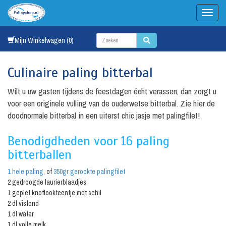
Mijn Winkelwagen (0)
Culinaire paling bitterbal
Wilt u uw gasten tijdens de feestdagen écht verassen, dan zorgt u
voor een originele vulling van de ouderwetse bitterbal. Zie hier de
doodnormale bitterbal in een uiterst chic jasje met palingfilet!
Benodigdheden voor 16 paling
bitterballen
1 hele paling
, of
350gr gerookte palingfilet
2 gedroogde laurierblaadjes
1 geplet knoflookteentje mét schil
2 dl visfond
1 dl water
1 dl volle melk