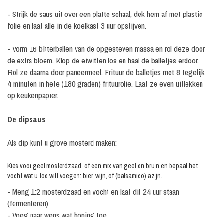
- Strijk de saus uit over een platte schaal, dek hem af met plastic
folie en laat alle in de koelkast 3 uur opstijven.
- Vorm 16 bitterballen van de opgesteven massa en rol deze door
de extra bloem. Klop de eiwitten los en haal de balletjes erdoor.
Rol ze daarna door paneermeel. Frituur de balletjes met 8 tegelijk
4 minuten in hete (180 graden) frituurolie. Laat ze even uitlekken
op keukenpapier.
De dipsaus
Als dip kunt u grove mosterd maken:
Kies voor geel mosterdzaad, of een mix van geel en bruin en bepaal het
vocht wat u toe wilt voegen: bier, wijn, of (balsamico) azijn.
- Meng 1:2 mosterdzaad en vocht en laat dit 24 uur staan
(fermenteren)
- Voeg naar wens wat honing toe.